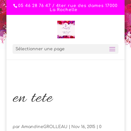
05 46 28 76 47 / 4ter rue des dames 17000
La Rochelle
Sélectionner une page
en tete
par
AmandineGROLLEAU
|
Nov 16, 2015
|
0