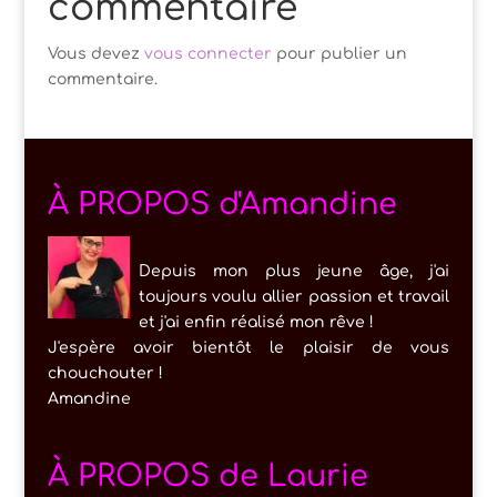
commentaire
Vous devez
vous connecter
pour publier un
commentaire.
À PROPOS d'Amandine
Depuis mon plus jeune âge, j'ai
toujours voulu allier passion et travail
et j'ai enfin réalisé mon rêve !
J'espère avoir bientôt le plaisir de vous
chouchouter !
Amandine
À PROPOS de Laurie