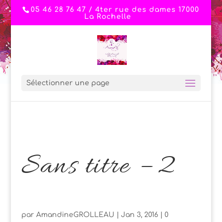
05 46 28 76 47 / 4ter rue des dames 17000
La Rochelle
Sélectionner une page
Sans titre – 2
par
AmandineGROLLEAU
|
Jan 3, 2016
|
0