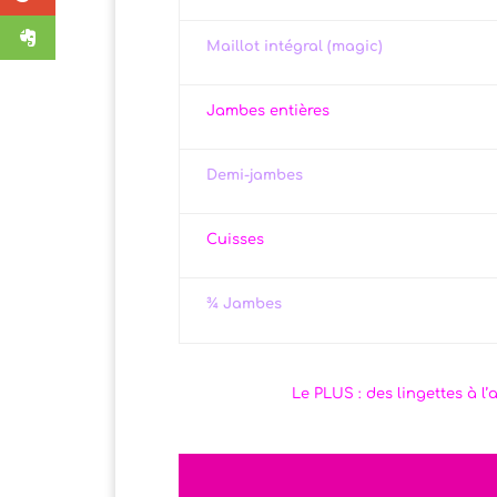
Maillot intégral (magic)
Jambes entières
Demi-jambes
Cuisses
¾ Jambes
Le PLUS : des lingettes à l