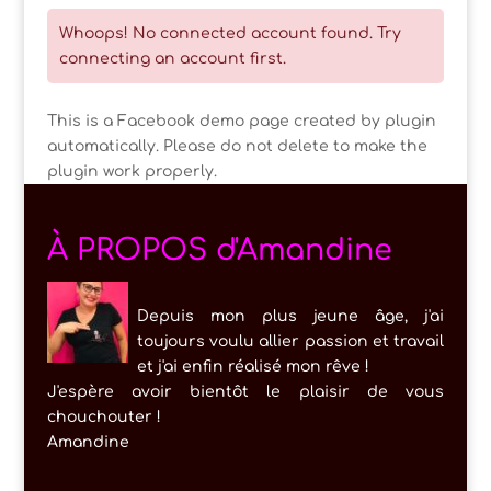
Whoops! No connected account found. Try
connecting an account first.
This is a Facebook demo page created by plugin
automatically. Please do not delete to make the
plugin work properly.
À PROPOS d'Amandine
Depuis mon plus jeune âge, j'ai
toujours voulu allier passion et travail
et j'ai enfin réalisé mon rêve !
J'espère avoir bientôt le plaisir de vous
chouchouter !
Amandine